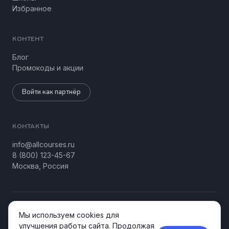
Избранное
КОНТЕНТ
Блог
Промокоды и акции
Войти как партнёр
КОНТАКТЫ
info@allcourses.ru
8 (800) 123-45-67
Москва, Россия
© 2026 Allcourses Kids&Teens. Все права защищены.
Мы используем cookies для
Конфиденциальность
Соглашение
улучшения работы сайта. Продолжая