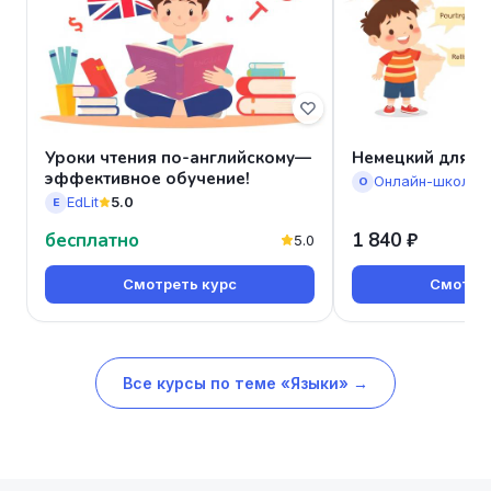
Уроки чтения по-английскому—
Немецкий для д
эффективное обучение!
О
EdLit
5.0
E
бесплатно
1 840 ₽
5.0
Смотреть курс
Смотрет
Все курсы по теме «Языки» →