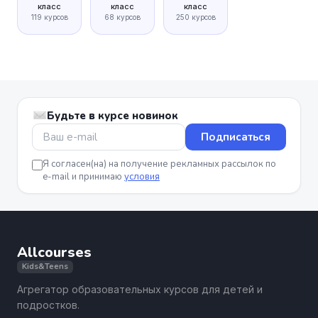
класс
класс
класс
119 курсов
68 курсов
250 курсов
Будьте в курсе новинок
Подписаться
Я согласен(на) на получение рекламных рассылок по
e-mail и принимаю
условия
Allcourses
Kids&Teens
Агрегатор образовательных курсов для детей и
подростков.