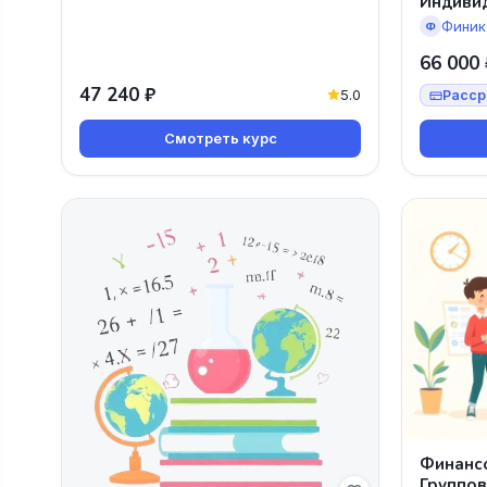
Индиви
Финик
Ф
66 000 
47 240 ₽
5.0
Расср
Смотреть курс
Финансо
Группов