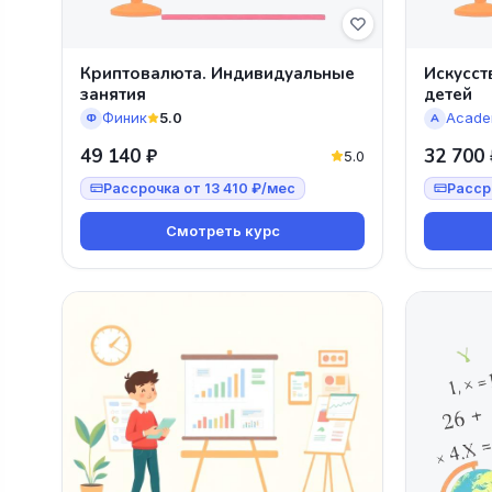
Криптовалюта. Индивидуальные
Искусст
занятия
детей
Финик
5.0
Acade
Ф
A
49 140 ₽
32 700 
5.0
Рассрочка от 13 410 ₽/мес
Расср
Смотреть курс