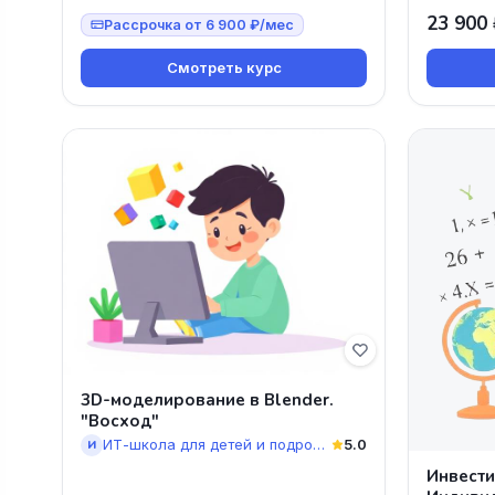
БАЗОВЫЙ'
23 900 
Научитес
Рассрочка от 6 900 ₽/мес
Смотреть курс
3D-моделирование в Blender.
"Восход"
ИТ-школа для детей и подростков “Стартория”
5.0
И
Инвести