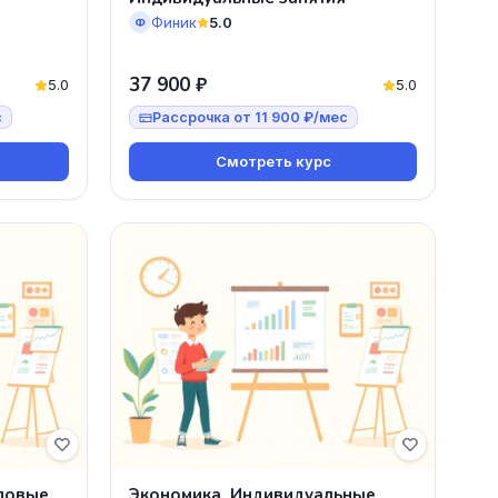
Финик
5.0
Ф
37 900 ₽
5.0
5.0
с
Рассрочка от 11 900 ₽/мес
Смотреть курс
повые
Экономика. Индивидуальные