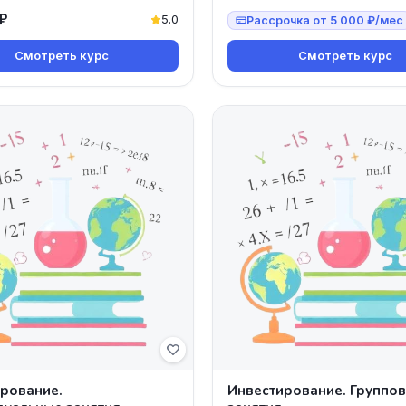
 в CONNECT School!
₽
ь создавать уникаль
5.0
Рассрочка от 5 000 ₽/мес
Смотреть курс
Смотреть курс
рование.
Инвестирование. Группо