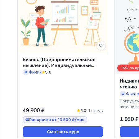
Бизнес (Предпринимательское
мышление). Индивидуальные
−5% по п
занятия
Финик
5.0
Ф
Индивид
чтению
Фоксф
Ф
Погрузит
путешест
49 900 ₽
5.0
· 1 отзыв
цивилиза
1 950 ₽
«ПриклюЧ
Рассрочка от 13 900 ₽/мес
онлайн-к
Смотреть курс