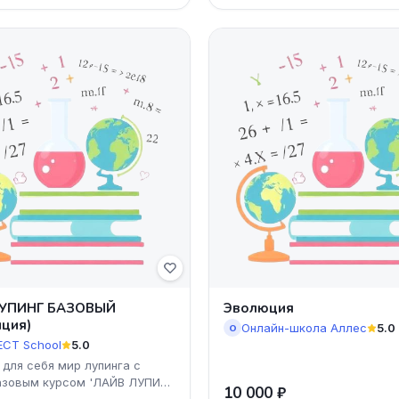
УПИНГ БАЗОВЫЙ
Эволюция
нция)
Онлайн-школа Аллес
5.0
О
CT School
5.0
 для себя мир лупинга с
азовым курсом 'ЛАЙВ ЛУПИНГ
10 000 ₽