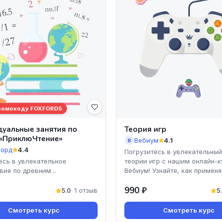
ромокоду FOXFORD5
уальные занятия по
Теория игр
 «ПриклюЧтение»
Вебиум
4.1
В
орд
4.4
Погрузитесь в увлекательны
есь в увлекательное
теории игр с нашим онлайн-к
вие по древним
Вебиум! Узнайте, как применя
циям с курсом
стратегии принятия ре
990 ₽
тение» от Фоксфорд! Этот
5.0
· 1 отзыв
5
урс пр
Смотреть курс
Смотреть курс