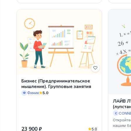
Бизнес (Предпринимательское
мышление). Групповые занятия
Финик
5.0
Ф
ЛАЙВ Л
(лупста
CONNE
C
Откройте
нашим б
23 900 ₽
5.0