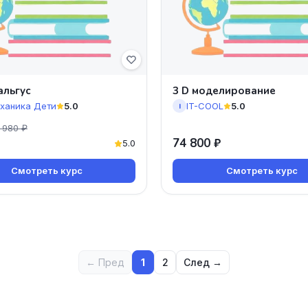
альгус
3 D моделирование
ханика Дети
5.0
IT-COOL
5.0
I
 980 ₽
74 800 ₽
5.0
Смотреть курс
Смотреть курс
← Пред
1
2
След →