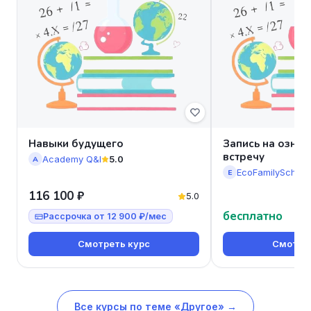
Навыки будущего
Запись на озна
встречу
Academy Q&I
5.0
A
EcoFamilySchool
E
116 100 ₽
5.0
бесплатно
Рассрочка от 12 900 ₽/мес
Смотреть курс
Смотрет
Все курсы по теме «Другое» →