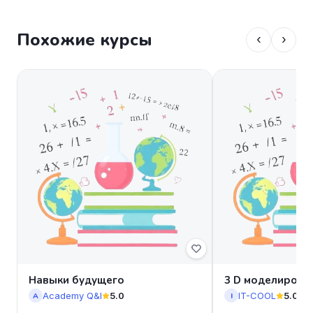
Похожие курсы
‹
›
Навыки будущего
3 D моделирова
Academy Q&I
5.0
IT-COOL
5.0
A
I