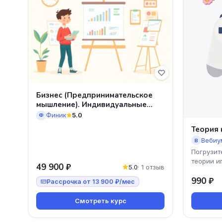
Бизнес (Предпринимательское
мышление). Индивидуальные
занятия
Финик
5.0
Ф
Теория 
Вебиу
В
Погрузит
теории и
49 900 ₽
5.0
· 1 отзыв
Вебиум! 
990 ₽
стратеги
Рассрочка от 13 900 ₽/мес
Смотреть курс