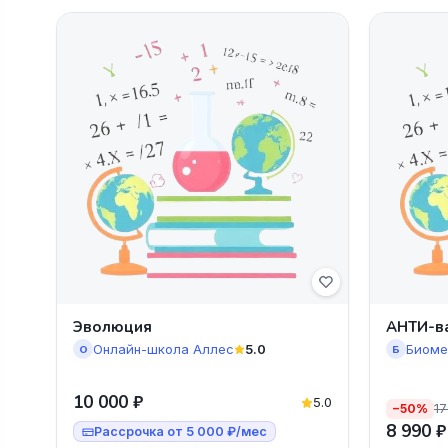
Эволюция
АНТИ-в
Онлайн-школа Аллес
5.0
Биоме
О
Б
10 000 ₽
5.0
17
−50%
8 990 ₽
Рассрочка от 5 000 ₽/мес