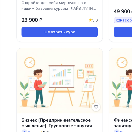
Откройте для себя мир лупинга с
нашим базовым курсом 'ЛАЙВ ЛУПИНГ
49 900 
БАЗОВЫЙ' в CONNECT School!
23 900 ₽
Научитесь создавать уникаль
5.0
Расср
Смотреть курс
Бизнес (Предпринимательское
Финанс
мышление). Групповые занятия
занятия