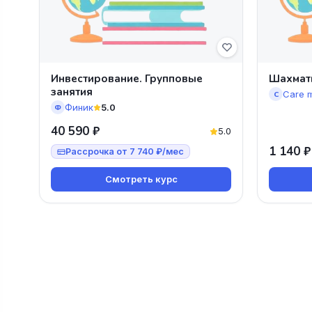
Инвестирование. Групповые
Шахматы
занятия
Care 
C
Финик
5.0
Ф
40 590 ₽
5.0
1 140 ₽
Рассрочка от 7 740 ₽/мес
Смотреть курс