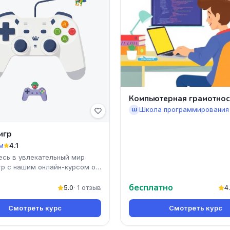
Компьютерная грамотнос
Ш
игр
м
4.1
есь в увлекательный мир
гр с нашим онлайн-курсом от
Узнайте, как применять
бесплатно
и принятия ре
5.0
· 1 отзыв
4
Смотреть курс
Смотреть курс