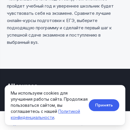
пройдет учебный год и увереннее школьник будет
чувствовать себя на экзамене. Сравните лучшие
онлайн-курсы подготовки к ЕГЭ, выберите
подходящую программу и сделайте первый шаг к
успешной сдаче экзаменов и поступлению в
выбранный вуз.
Allcourses
Kids&Teens
Мы используем cookies для
улучшения работы сайта. Продолжая
Агрегатор образовательных курсов для детей и
Принять
пользоваться сайтом, вы
подростков.
соглашаетесь с нашей
Политикой
конфиденциальности
.
Курсы
Школы
Акции
Поиск
НАВИГАЦИЯ