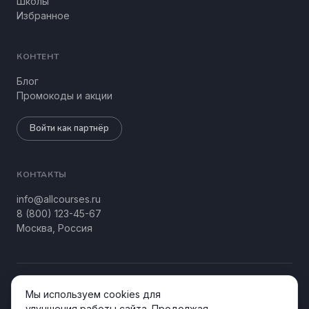
Школы
Избранное
КОНТЕНТ
Блог
Промокоды и акции
Войти как партнёр
КОНТАКТЫ
info@allcourses.ru
8 (800) 123-45-67
Москва, Россия
© 2026 Allcourses Kids&Teens. Все права защищены.
Мы используем cookies для
Конфиденциальность
Соглашение
улучшения работы сайта. Продолжая