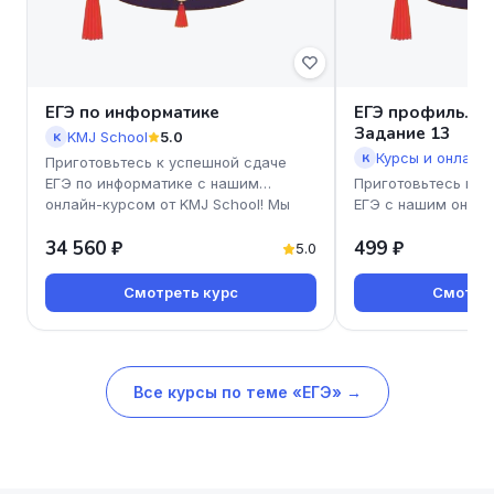
ЕГЭ по информатике
ЕГЭ профиль. Ур
Задание 13
KMJ School
5.0
K
К
Приготовьтесь к успешной сдаче
ЕГЭ по информатике с нашим
Приготовьтесь к у
онлайн-курсом от KMJ School! Мы
ЕГЭ с нашим онлай
предлагаем доступные и эффекти
профиль. Уравнения
34 560 ₽
499 ₽
Екатерины Коновск
5.0
Смотреть курс
Смотрет
Все курсы по теме «ЕГЭ» →