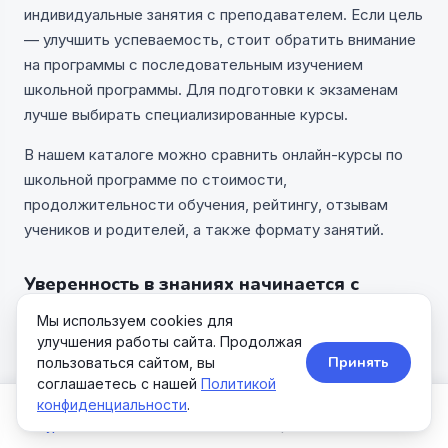
индивидуальные занятия с преподавателем. Если цель
— улучшить успеваемость, стоит обратить внимание
на программы с последовательным изучением
школьной программы. Для подготовки к экзаменам
лучше выбирать специализированные курсы.
В нашем каталоге можно сравнить онлайн-курсы по
школьной программе по стоимости,
продолжительности обучения, рейтингу, отзывам
учеников и родителей, а также формату занятий.
Уверенность в знаниях начинается с
понятных объяснений
Мы используем cookies для
улучшения работы сайта. Продолжая
Когда ребенок понимает материал, учеба становится
Принять
пользоваться сайтом, вы
проще и интереснее. Онлайн-курсы помогают не
соглашаетесь с нашей
Политикой
только улучшить оценки, но и сформировать прочную
конфиденциальности
.
базу знаний, которая пригодится при сдаче экзаменов
Курсы
Школы
Акции
Поиск