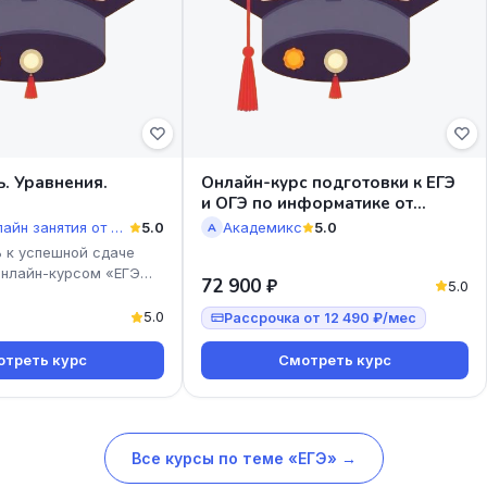
. Уравнения.
Онлайн-курс подготовки к ЕГЭ
и ОГЭ по информатике от
Академикс
Курсы и онлайн занятия от Екатерины Коновской
5.0
Академикс
5.0
А
 к успешной сдаче
онлайн-курсом «ЕГЭ
72 900 ₽
5.0
нения. Задание 13» от
овской! Мы
5.0
Рассрочка от 12 490 ₽/мес
треть курс
Смотреть курс
Все курсы по теме «ЕГЭ» →