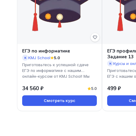
ЕГЭ по информатике
ЕГЭ профиль
Задание 13
KMJ School
5.0
K
К
Приготовьтесь к успешной сдаче
ЕГЭ по информатике с нашим
Приготовьтесь
онлайн-курсом от KMJ School! Мы
ЕГЭ с нашим 
предлагаем доступные и эффекти
профиль. Урав
34 560 ₽
499 ₽
Екатерины Кон
5.0
Смотреть курс
Смо