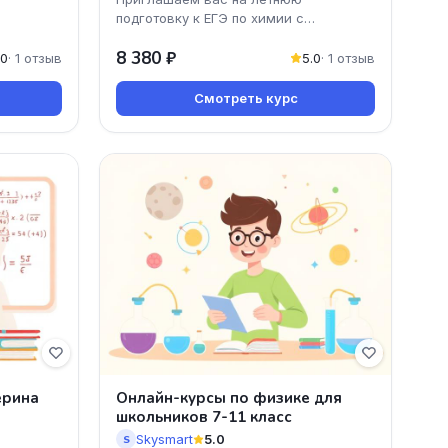
подготовку к ЕГЭ по химии с
профессиональным преподавателем
8 380 ₽
Татьяной Граевой! Этот онлайн-курс
.0
· 1 отзыв
5.0
· 1 отзыв
Смотреть курс
ерина
Онлайн-курсы по физике для
школьников 7-11 класс
Skysmart
5.0
S