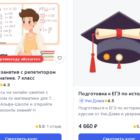
промокоду allcources
занятия с репетитором
матике. 7 класс
4.3
сь на онлайн-занятия с
Подготовка к ЕГЭ по ист
ром по математике для 7
Учи.Дома
4.5
У
 Альфа-Школе и откройте
Подготовься к ЕГЭ по истории
ризонты знаний! Н
курсом от Учи.Дома и уверен
к своей мечте! Мы предлагае
4 660 ₽
доступные и понятные уро
5.0
· 1 отзыв
5
Смотреть курс
Смотреть курс