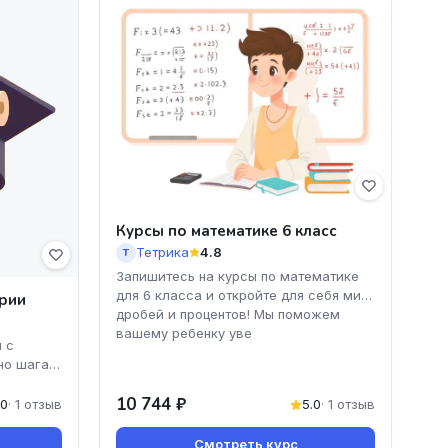
Курсы по математике 6 класс
Тетрика
4.8
Т
Запишитесь на курсы по математике
для 6 класса и откройте для себя мир
ории
дробей и процентов! Мы поможем
вашему ребенку уве
 с
но шагай
м
10 744 ₽
.0
· 1 отзыв
5.0
· 1 отзыв
Смотреть курс