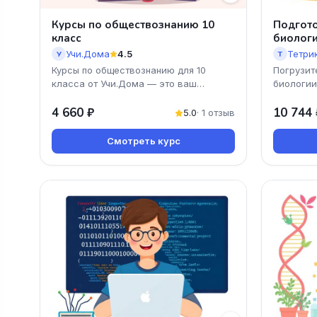
Курсы по обществознанию 10
Подгото
класс
биолог
Учи.Дома
4.5
Тетри
У
Т
Курсы по обществознанию для 10
Погрузит
класса от Учи.Дома — это ваш
биологии
надежный помощник в подготовке к
олимпиад
экзаменам и углубленном изу
4 660 ₽
Вы получ
10 744 
5.0
· 1 отзыв
Смотреть курс