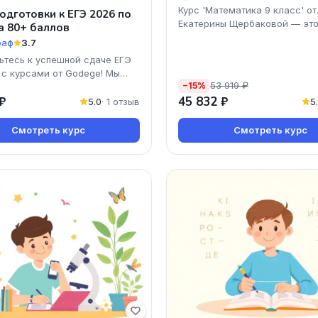
Курс 'Математика 9 класс' от
одготовки к ЕГЭ 2026 по
Екатерины Щербаковой — эт
а 80+ баллов
раф
3.7
ьтесь к успешной сдаче ЕГЭ
 с курсами от Godege! Мы
53 919 ₽
−15%
ем уникальную программу,
₽
45 832 ₽
поможет вам
5.0
· 1 отзыв
5
Смотреть курс
Смотреть курс