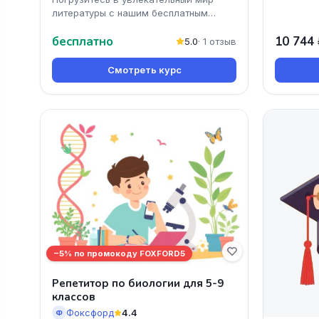
литературы с нашим бесплатным
онлайн-курсом 'Разбор ДЕМОверсии
бесплатно
10 744 
по литературе'. Вы получи
5.0
· 1 отзыв
Смотреть курс
−5% по промокоду FOXFORD5
Репетитор по биологии для 5-9
классов
Фоксфорд
4.4
Ф