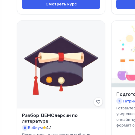
Смотреть курс
Подгото
Тетри
Т
Готовьте
уверенно
Разбор ДЕМОверсии по
онлайн-к
литературе
формат о
Вебиум
4.1
В
Погрузитесь в увлекательный мир