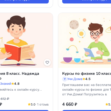
ия 8 класс. Надежда
Курсы по физике 10 клас
о
Учи.Дома
4.5
У
 Знаний
4.8
Приглашаем вас на бесплатн
няйтесь к онлайн-курсу
онлайн-курсы по физике для 
ия 8 класс" от Надежд
от Учи.Дома! Погрузитесь в
 612 ₽
увлекательный мир физическ
₽
4 660 ₽
5.0
· 1 отзыв
5