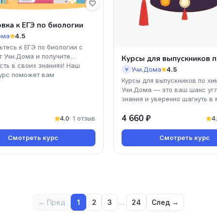
вка к ЕГЭ по биологии
ома
4.5
ьтесь к ЕГЭ по биологии с
т Учи.Дома и получите
Курсы для выпускников п
сть в своих знаниях! Наш
Учи.Дома
4.5
У
урс поможет вам
Курсы для выпускников по хи
Учи.Дома — это ваш шанс уг
знания и уверенно шагнуть в
науки! Программа курс
4 660 ₽
4.0
· 1 отзыв
4
Смотреть курс
Смотреть курс
← Пред
1
2
3
…
24
След →