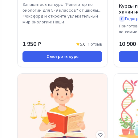
Запишитесь на курс "Репетитор по
Курсы п
биологии для 5-9 классов" от школы
химии н
Фоксфорд и откройте увлекательный
Годог
Г
мир биологии! Наши
Приготов
по химии
предлага
1 950 ₽
10 900 
которая 
5.0
· 1 отзыв
Смотреть курс