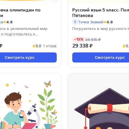
вка олимпидам по
Русский язык 5 класс. По
ии
Пятакова
ка
4.8
Точка Знаний
4.8
Т
есь в увлекательный мир
Погрузитесь в мир русского 
 и подготовьтесь к
вместе с Полиной Пятаковой!
34 515 ₽
ам с нашим онлайн-курсом!
−15%
ите доступ к качест
₽
29 338 ₽
5.0
· 1 отзыв
5
Смотреть курс
Смотреть курс