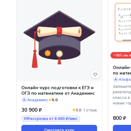
−10% по 
Онлайн-
по мате
Альфа
А
Запишите
Онлайн-курс подготовки к ЕГЭ и
репетито
ОГЭ по математике от Академикс
класса в
Академикс
5.0
А
новые го
30 900 ₽
5.0
· 1 отзыв
800 ₽
Рассрочка от 6 490 ₽/мес
Смотреть курс