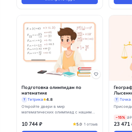
Подготовка олимпидам по
Географ
математике
Лысенк
Тетрика
4.8
Точка
Т
Т
Откройте двери в мир
Присоеди
математических олимпиад с нашим
"Географ
27
онлайн-курсом подготовки! За один
−15%
месяц вы получите все необходимые
10 744 ₽
23 471 
5.0
· 1 отзыв