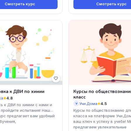
Смотреть курс
Смотреть курс
вка к ДВИ по химии
Курсы по обществознани
класс
ка
4.8
Учи.Дома
4.5
У
сь к ДВИ по химии с нами и
 пройдите испытания! Наш
Курсы по обществознанию дл
урс предлагает вам удобный
класса на платформе Учи.До
бучения,
ваш ключ к успеху в учебе! М
предлагаем увлекательные