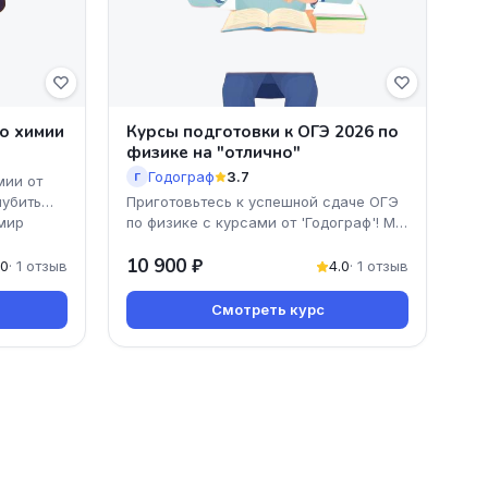
о химии
Курсы подготовки к ОГЭ 2026 по
физике на "отлично"
Годограф
3.7
Г
мии от
лубить
Приготовьтесь к успешной сдаче ОГЭ
 мир
по физике с курсами от 'Годограф'! Мы
предлагаем уникальную программу,
10 900 ₽
ориентированну
.0
· 1 отзыв
4.0
· 1 отзыв
Смотреть курс