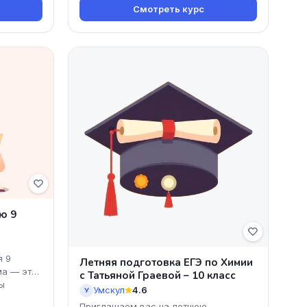
Смотреть курс
ю 9
я 9
Летняя подготовка ЕГЭ по Химии
ма — это
с Татьяной Граевой – 10 класс
ы
Умскул
4.6
У
Приглашаем вас на летнюю