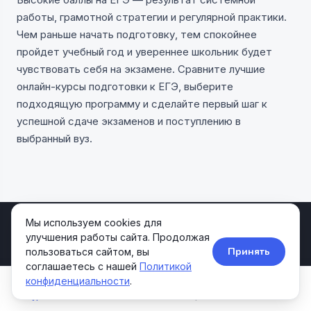
работы, грамотной стратегии и регулярной практики.
Чем раньше начать подготовку, тем спокойнее
пройдет учебный год и увереннее школьник будет
чувствовать себя на экзамене. Сравните лучшие
онлайн-курсы подготовки к ЕГЭ, выберите
подходящую программу и сделайте первый шаг к
успешной сдаче экзаменов и поступлению в
выбранный вуз.
Мы используем cookies для
улучшения работы сайта. Продолжая
Allcourses
Принять
пользоваться сайтом, вы
Kids&Teens
соглашаетесь с нашей
Политикой
Агрегатор образовательных курсов для детей и
конфиденциальности
.
подростков.
Курсы
Школы
Акции
Поиск