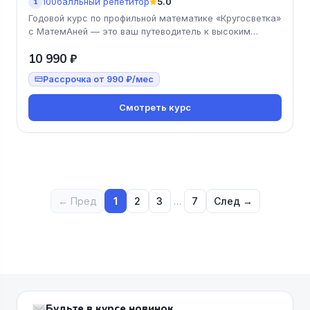
100балльный репетитор
5.0
1
Годовой курс по профильной математике «Кругосветка»
с МатемАней — это ваш путеводитель к высоким
баллам на ЕГЭ! Мы предл
10 990 ₽
Рассрочка от 990 ₽/мес
Смотреть курс
← Пред
1
2
3
…
7
След →
Будьте в курсе новинок