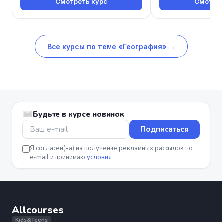
Смотреть курс
Смотрет
Все курсы по теме «География» →
Будьте в курсе новинок
Подписаться
Я согласен(на) на получение рекламных рассылок по
e-mail и принимаю
условия
Allcourses
Kids&Teens