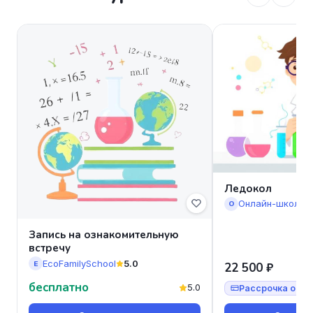
Ледокол
Онлайн-школа 
О
Запись на ознакомительную
встречу
EcoFamilySchool
5.0
E
22 500 ₽
бесплатно
5.0
Рассрочка от 7