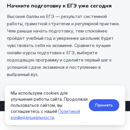
Начните подготовку к ЕГЭ уже сегодня
Высокие баллы на ЕГЭ — результат системной
работы, грамотной стратегии и регулярной практики.
Чем раньше начать подготовку, тем спокойнее
пройдет учебный год и увереннее школьник будет
чувствовать себя на экзамене. Сравните лучшие
онлайн-курсы подготовки к ЕГЭ, выберите
подходящую программу и сделайте первый шаг к
успешной сдаче экзаменов и поступлению в
выбранный вуз.
Мы используем cookies для
улучшения работы сайта. Продолжая
Принять
пользоваться сайтом, вы
соглашаетесь с нашей
Политикой
Allcourses
конфиденциальности
.
Kids&Teens
Курсы
Школы
Акции
Поиск