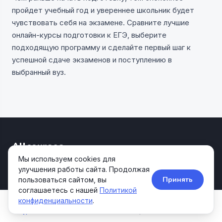
пройдет учебный год и увереннее школьник будет
чувствовать себя на экзамене. Сравните лучшие
онлайн-курсы подготовки к ЕГЭ, выберите
подходящую программу и сделайте первый шаг к
успешной сдаче экзаменов и поступлению в
выбранный вуз.
Allcourses
Kids&Teens
Мы используем cookies для
улучшения работы сайта. Продолжая
Агрегатор образовательных курсов для детей и
Принять
пользоваться сайтом, вы
подростков.
соглашаетесь с нашей
Политикой
конфиденциальности
.
Курсы
Школы
Акции
Поиск
НАВИГАЦИЯ