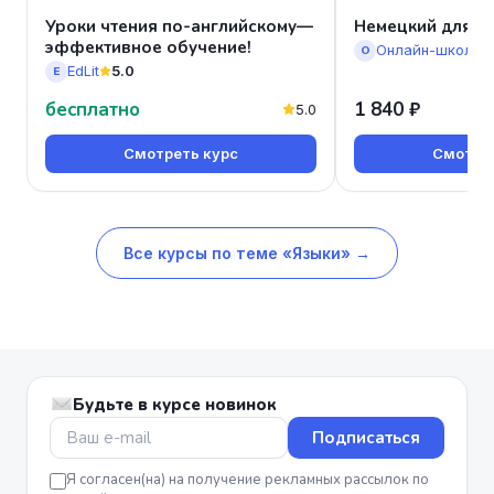
Уроки чтения по-английскому—
Немецкий для д
эффективное обучение!
О
EdLit
5.0
E
бесплатно
1 840 ₽
5.0
Смотреть курс
Смотрет
Все курсы по теме «Языки» →
Будьте в курсе новинок
Подписаться
Я согласен(на) на получение рекламных рассылок по