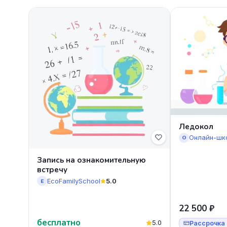
Ледокол
Онлайн-шк
О
Запись на ознакомительную
встречу
EcoFamilySchool
5.0
E
22 500 ₽
бесплатно
5.0
Рассрочка 