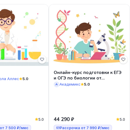
Онлайн-курс подготовки к ЕГЭ
и ОГЭ по биологии от
ола Аллес
5.0
Академикс
Академикс
5.0
А
44 290 ₽
5.0
5.0
от 7 500 ₽/мес
Рассрочка от 7 990 ₽/мес