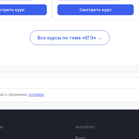
треть курс
Смотреть курс
Все курсы по теме «ЕГЭ» →
ail и принимаю
условия
Я
КОНТЕНТ
Блог