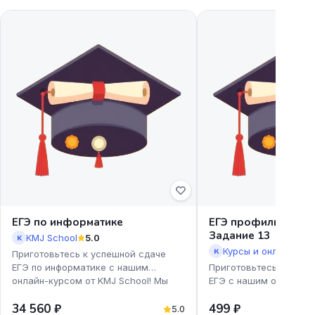
ЕГЭ по информатике
ЕГЭ профиль. Урав
Задание 13
KMJ School
5.0
K
К
Приготовьтесь к успешной сдаче
ЕГЭ по информатике с нашим
Приготовьтесь к успе
онлайн-курсом от KMJ School! Мы
ЕГЭ с нашим онлайн-к
предлагаем доступные и эффекти
профиль. Уравнения. З
34 560 ₽
499 ₽
Екатерины Коновской!
5.0