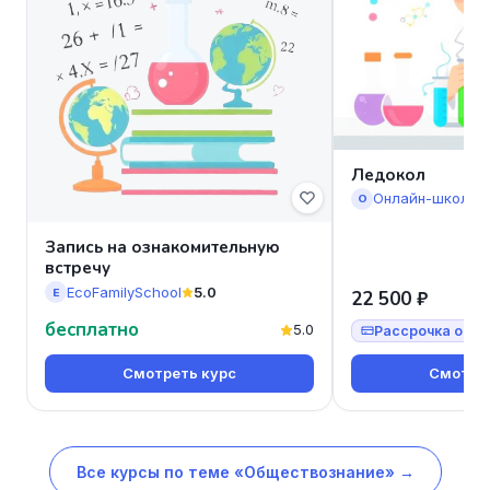
Ледокол
Онлайн-школа 
О
Запись на ознакомительную
встречу
EcoFamilySchool
5.0
E
22 500 ₽
бесплатно
5.0
Рассрочка от 7
Смотреть курс
Смотрет
Все курсы по теме «Обществознание» →