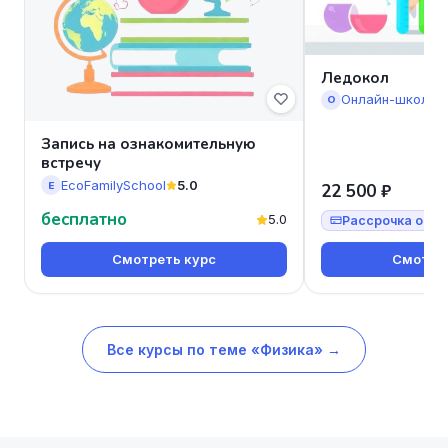
Ледокол
Онлайн-школа 
О
Запись на ознакомительную
встречу
EcoFamilySchool
5.0
E
22 500 ₽
бесплатно
5.0
Рассрочка от 7
Смотреть курс
Смотрет
Все курсы по теме «Физика» →