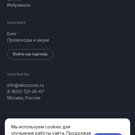
Избранное
КОНТЕНТ
Блог
Промокоды и акции
Войти как партнёр
КОНТАКТЫ
info@allcourses.ru
8 (800) 123-45-67
Москва, Россия
© 2026 Allcourses Kids&Teens. Все права защищены.
Мы используем cookies для
Конфиденциальность
Соглашение
улучшения работы сайта. Продолжая