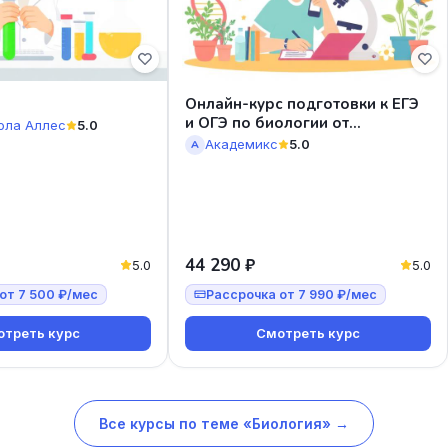
Онлайн-курс подготовки к ЕГЭ
и ОГЭ по биологии от
ола Аллес
5.0
Академикс
Академикс
5.0
А
44 290 ₽
5.0
5.0
от 7 500 ₽/мес
Рассрочка от 7 990 ₽/мес
треть курс
Смотреть курс
Все курсы по теме «Биология» →