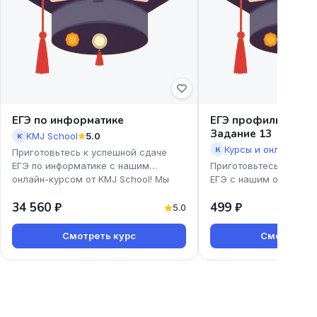
ЕГЭ по информатике
ЕГЭ профиль. Урав
Задание 13
KMJ School
5.0
K
К
Приготовьтесь к успешной сдаче
ЕГЭ по информатике с нашим
Приготовьтесь к успе
онлайн-курсом от KMJ School! Мы
ЕГЭ с нашим онлайн-к
предлагаем доступные и эффекти
профиль. Уравнения. З
34 560 ₽
499 ₽
Екатерины Коновской!
5.0
Смотреть курс
Смотреть к