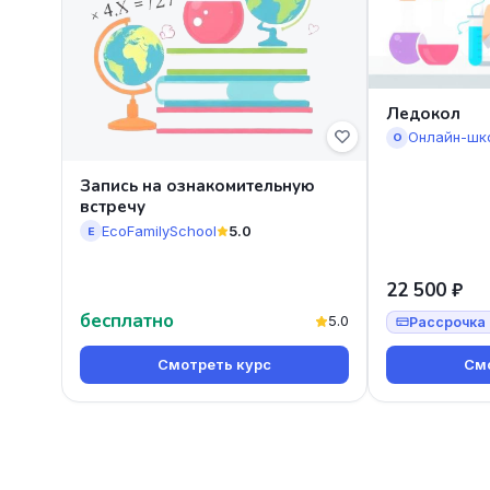
Ледокол
Онлайн-шк
О
Запись на ознакомительную
встречу
EcoFamilySchool
5.0
E
22 500 ₽
бесплатно
5.0
Рассрочка 
Смотреть курс
Смо