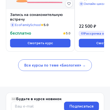
Онлайн-школа 
О
Запись на ознакомительную
встречу
EcoFamilySchool
5.0
E
22 500 ₽
бесплатно
5.0
Рассрочка от 7
Смотреть курс
Смотрет
Все курсы по теме «Биология» →
Будьте в курсе новинок
Подписаться