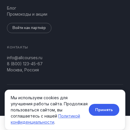
Блог
Промокоды и акции
Войти как партнёр
КОНТАКТЫ
info@allcourses.ru
8 (800) 123-45-67
Москва, Россия
© 2026 Allcourses Kids&Teens. Все права защищены.
Мы используем cookies для
Конфиденциальность
Соглашение
улучшения работы сайта. Продолжая
Принять
пользоваться сайтом, вы
соглашаетесь с нашей
Политикой
конфиденциальности
.
Курсы
Школы
Акции
Поиск