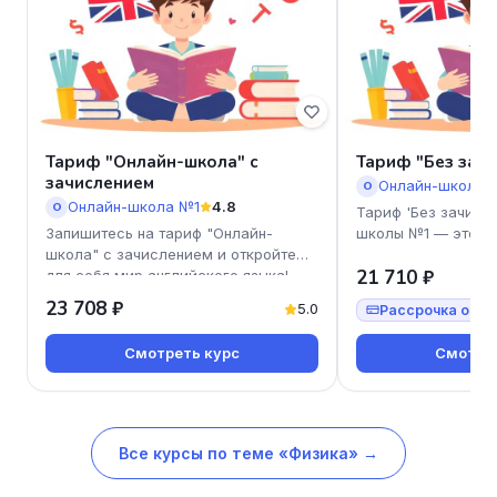
Тариф "Онлайн-школа" с
Тариф "Без зач
зачислением
Онлайн-школа 
О
Онлайн-школа №1
4.8
О
Тариф 'Без зачисле
Запишитесь на тариф "Онлайн-
школы №1 — это и
школа" с зачислением и откройте
начать изучение а
21 710 ₽
для себя мир английского языка!
без лишних обязат
Наш курс подходит для всех,
23 708 ₽
5.0
Рассрочка от 19
Смотреть курс
Смотрет
Все курсы по теме «Физика» →