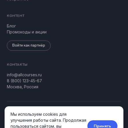
КОНТЕНТ
Блог
Промокоды и акции
Войти как партнёр
КОНТАКТЫ
info@allcourses.ru
8 (800) 123-45-67
Москва, Россия
© 2026 Allcourses Kids&Teens. Все права защищены.
Мы используем cookies для
Конфиденциальность
Соглашение
улучшения работы сайта. Продолжая
Принять
пользоваться сайтом, вы