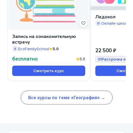
Ледокол
Онлайн-школа 
О
Запись на ознакомительную
встречу
EcoFamilySchool
5.0
E
22 500 ₽
бесплатно
5.0
Рассрочка от 7
Смотреть курс
Смотрет
Все курсы по теме «География» →