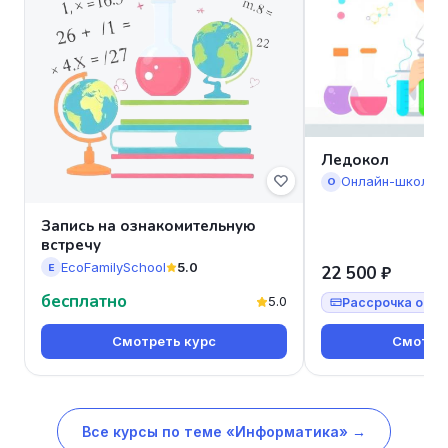
Ледокол
Онлайн-школа 
О
Запись на ознакомительную
встречу
EcoFamilySchool
5.0
E
22 500 ₽
бесплатно
5.0
Рассрочка от 7
Смотреть курс
Смотрет
Все курсы по теме «Информатика» →