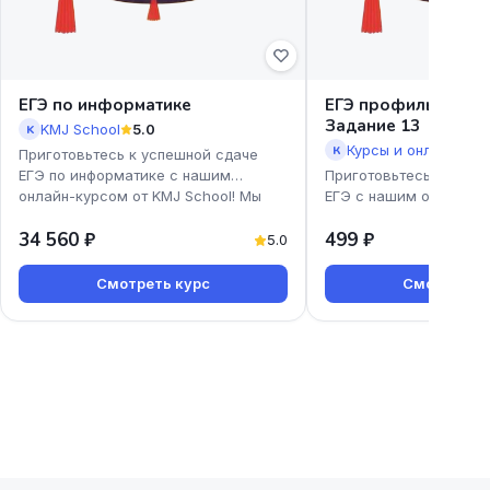
ЕГЭ по информатике
ЕГЭ профиль. Урав
Задание 13
KMJ School
5.0
K
К
Приготовьтесь к успешной сдаче
ЕГЭ по информатике с нашим
Приготовьтесь к успе
онлайн-курсом от KMJ School! Мы
ЕГЭ с нашим онлайн-к
предлагаем доступные и эффекти
профиль. Уравнения. З
34 560 ₽
499 ₽
Екатерины Коновской!
5.0
Смотреть курс
Смотреть к