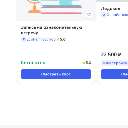
Ледокол
Онлайн-шк
О
Запись на ознакомительную
встречу
EcoFamilySchool
5.0
E
22 500 ₽
бесплатно
5.0
Рассрочка 
Смотреть курс
Смо