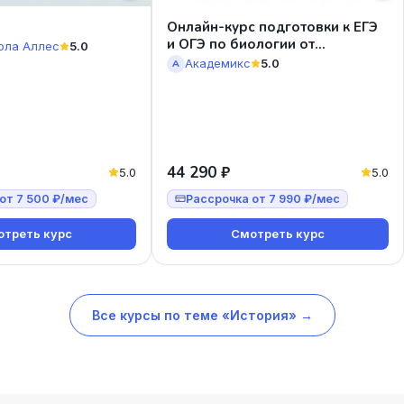
Онлайн-курс подготовки к ЕГЭ
и ОГЭ по биологии от
ола Аллес
5.0
Академикс
Академикс
5.0
А
44 290 ₽
5.0
5.0
от 7 500 ₽/мес
Рассрочка от 7 990 ₽/мес
треть курс
Смотреть курс
Все курсы по теме «История» →