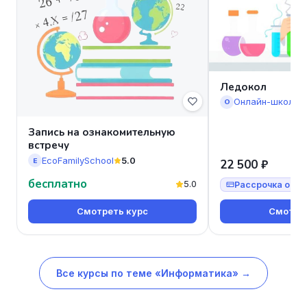
Ледокол
Онлайн-школа 
О
Запись на ознакомительную
встречу
EcoFamilySchool
5.0
E
22 500 ₽
бесплатно
5.0
Рассрочка от 7
Смотреть курс
Смотрет
Все курсы по теме «Информатика» →