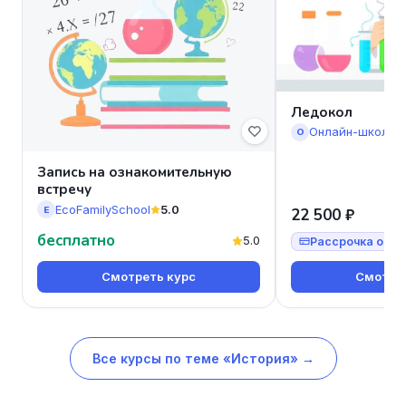
Ледокол
Онлайн-школа 
О
Запись на ознакомительную
встречу
EcoFamilySchool
5.0
E
22 500 ₽
бесплатно
5.0
Рассрочка от 7
Смотреть курс
Смотрет
Все курсы по теме «История» →