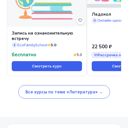
Ледокол
Онлайн-школа 
О
Запись на ознакомительную
встречу
EcoFamilySchool
5.0
E
22 500 ₽
бесплатно
5.0
Рассрочка от 7
Смотреть курс
Смотрет
Все курсы по теме «Литература» →