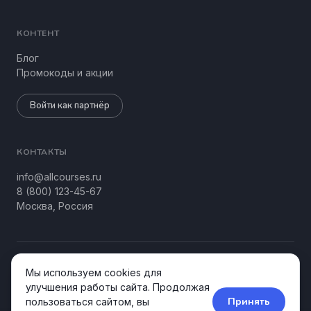
КОНТЕНТ
Блог
Промокоды и акции
Войти как партнёр
КОНТАКТЫ
info@allcourses.ru
8 (800) 123-45-67
Москва, Россия
© 2026 Allcourses Kids&Teens. Все права защищены.
Мы используем cookies для
Конфиденциальность
Соглашение
улучшения работы сайта. Продолжая
Принять
пользоваться сайтом, вы