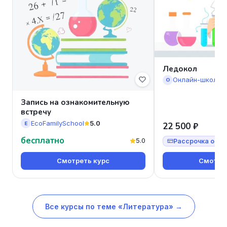
Ледокол
Онлайн-школа 
О
Запись на ознакомительную
встречу
EcoFamilySchool
5.0
E
22 500 ₽
бесплатно
5.0
Рассрочка от 7
Смотреть курс
Смотрет
Все курсы по теме «Литература» →