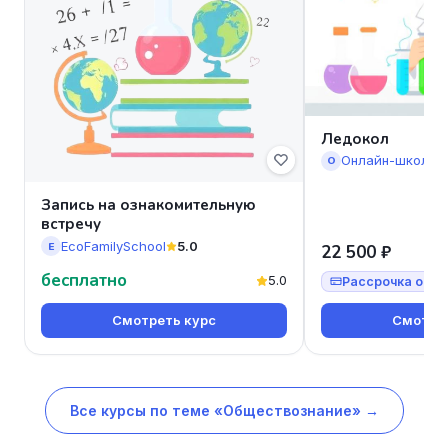
Ледокол
Онлайн-школа 
О
Запись на ознакомительную
встречу
EcoFamilySchool
5.0
E
22 500 ₽
бесплатно
5.0
Рассрочка от 7
Смотреть курс
Смотрет
Все курсы по теме «Обществознание» →