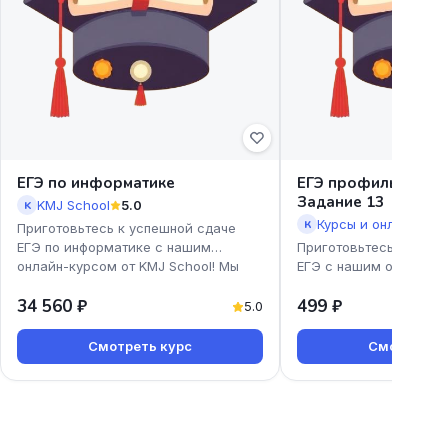
ЕГЭ по информатике
ЕГЭ профиль. Урав
Задание 13
KMJ School
5.0
K
К
Приготовьтесь к успешной сдаче
ЕГЭ по информатике с нашим
Приготовьтесь к успе
онлайн-курсом от KMJ School! Мы
ЕГЭ с нашим онлайн-к
предлагаем доступные и эффекти
профиль. Уравнения. З
34 560 ₽
499 ₽
Екатерины Коновской!
5.0
Смотреть курс
Смотреть к