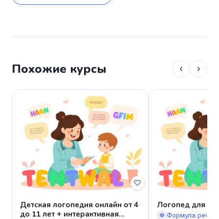
разговоров, как раньше. Для меня это, 
наверное, главный показатель, а не просто 
"отработали звук".

Я всё равно внимательно слежу за процессом 
(куда без этого), но на данный момент могу 
Похожие курсы
‹
›
сказать, что программа действительно 
работает. И это тот случай, когда результат не 
приходится "додумывать"- он очевиден.
Детская логопедия онлайн от 4
Логопед для де
до 11 лет + интерактивная
Формула речи
Ф