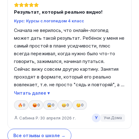
Результат, который реально видно!
Курс: Курсы с логопедом 4 класс
Сначала не верилось, что онлайн-логопед 
может дать такой результат. Ребёнок у меня не 
самый простой в плане усидчивости, плюс 
всегда переживал, когда нужно было что-то 
говорить, зажимался, начинал путаться.

Сейчас вижу совсем другую картину. Занятия 
проходят в формате, который его реально 
вовлекает, т.е. не просто "сядь и повторяй", а с 
играми, какими-то заданиями, где он сам 
Читать далее ▾
включается. И, что для меня важно, специалист 
0
0
0
0
0
каждый раз находит к нему подход, не давит, но 
и не даёт расслабляться.

У
Сабина Р.
·
30 апреля 2026 г.
Учи.Дома
Самое заметное - он стал увереннее говорить. 
Даже в обычной жизни это видно: меньше 
Все отзывы о школе →
стесняется, спокойнее общается, не избегает 