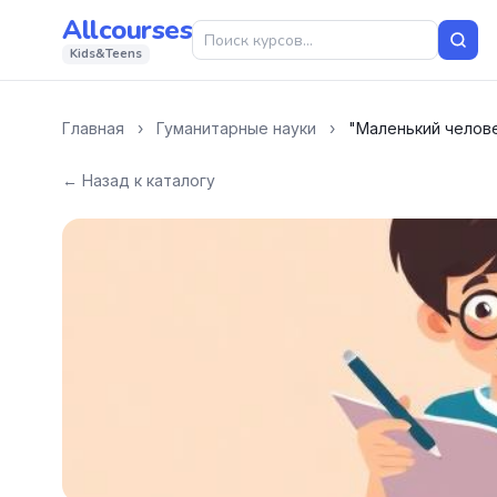
Allcourses
Kids&Teens
Главная
›
Гуманитарные науки
›
"Маленький челове
← Назад к каталогу