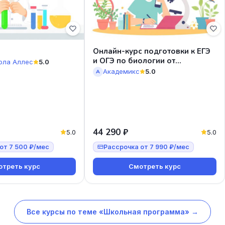
Онлайн-курс подготовки к ЕГЭ
и ОГЭ по биологии от
ола Аллес
5.0
Академикс
Академикс
5.0
А
44 290 ₽
5.0
5.0
от 7 500 ₽/мес
Рассрочка от 7 990 ₽/мес
треть курс
Смотреть курс
Все курсы по теме «Школьная программа» →