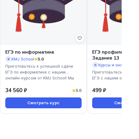
ЕГЭ по информатике
ЕГЭ профиль. Урав
Задание 13
KMJ School
5.0
K
К
Приготовьтесь к успешной сдаче
ЕГЭ по информатике с нашим
Приготовьтесь к успе
онлайн-курсом от KMJ School! Мы
ЕГЭ с нашим онлайн-к
предлагаем доступные и эффекти
профиль. Уравнения. З
34 560 ₽
499 ₽
Екатерины Коновской!
5.0
Смотреть курс
Смотреть к