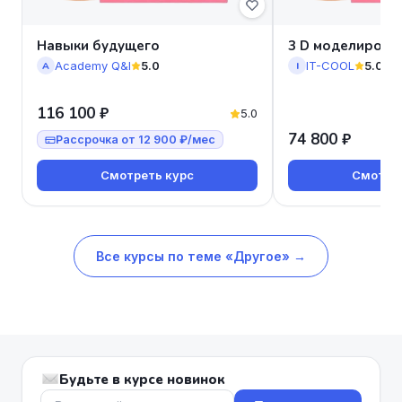
Навыки будущего
3 D моделирова
Academy Q&I
5.0
IT-COOL
5.0
A
I
116 100 ₽
5.0
74 800 ₽
Рассрочка от 12 900 ₽/мес
Смотреть курс
Смотрет
Все курсы по теме «Другое» →
Будьте в курсе новинок