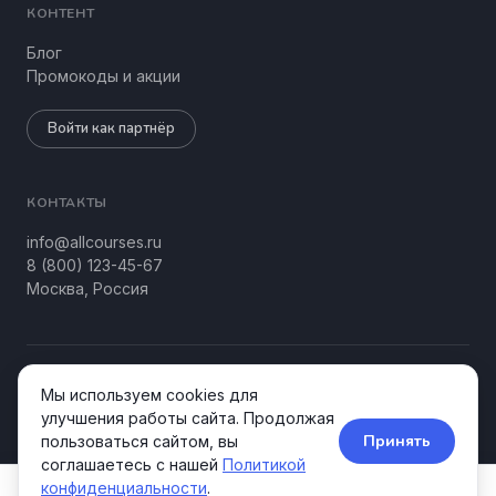
КОНТЕНТ
Блог
Промокоды и акции
Войти как партнёр
КОНТАКТЫ
info@allcourses.ru
8 (800) 123-45-67
Москва, Россия
© 2026 Allcourses Kids&Teens. Все права защищены.
Мы используем cookies для
Конфиденциальность
Соглашение
улучшения работы сайта. Продолжая
Принять
пользоваться сайтом, вы
соглашаетесь с нашей
Политикой
конфиденциальности
.