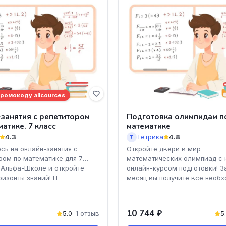
промокоду allcources
занятия с репетитором
Подготовка олимпидам п
матике. 7 класс
математике
4.3
Тетрика
4.8
Т
сь на онлайн-занятия с
Откройте двери в мир
ром по математике для 7
математических олимпиад с
 Альфа-Школе и откройте
онлайн-курсом подготовки! З
ризонты знаний! Н
месяц вы получите все необ
10 744 ₽
5.0
· 1 отзыв
5