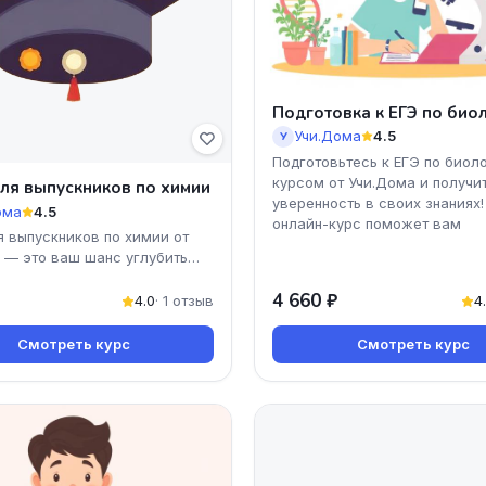
Подготовка к ЕГЭ по био
Учи.Дома
4.5
У
Подготовьтесь к ЕГЭ по биол
курсом от Учи.Дома и получи
ля выпускников по химии
уверенность в своих знаниях
ома
4.5
онлайн-курс поможет вам
я выпускников по химии от
 — это ваш шанс углубить
 уверенно шагнуть в мир
4 660 ₽
рограмма курс
4.0
· 1 отзыв
4
Смотреть курс
Смотреть курс