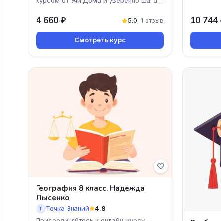
курсом от Учи.Дома и уверенно шагай
к своей мечте! Мы предлагаем
4 660 ₽
10 744 
доступные и понятные уро
5.0
· 1 отзыв
Смотреть курс
География 8 класс. Надежда
Лысенко
Точка Знаний
4.8
Т
Присоединяйтесь к онлайн-курсу