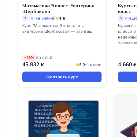
Математика 9 класс. Екатерина
Курсы п
Щербакова
класс
Точка Знаний
4.8
Учи.Д
Т
У
Курс 'Математика 9 класс' от
Курсы по
Екатерины Щербаковой — это ваш
класса о
надежный
экзамена
53 919 ₽
−15%
45 832 ₽
4 660 ₽
5.0
· 1 отзыв
Смотреть курс