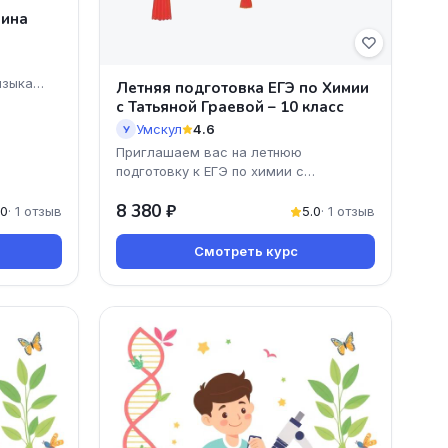
лина
языка
Летняя подготовка ЕГЭ по Химии
с Татьяной Граевой – 10 класс
Умскул
4.6
У
Приглашаем вас на летнюю
подготовку к ЕГЭ по химии с
профессиональным преподавателем
8 380 ₽
Татьяной Граевой! Этот онлайн-курс
.0
· 1 отзыв
5.0
· 1 отзыв
Смотреть курс