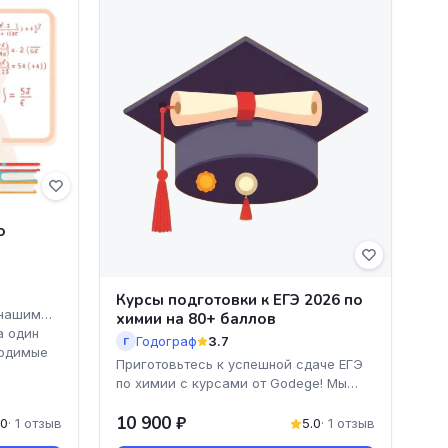
о
Курсы подготовки к ЕГЭ 2026 по
 нашим
химии на 80+ баллов
а один
Годограф
3.7
Г
ходимые
Приготовьтесь к успешной сдаче ЕГЭ
по химии с курсами от Godege! Мы
предлагаем уникальную программу,
10 900 ₽
которая поможет вам
.0
· 1 отзыв
5.0
· 1 отзыв