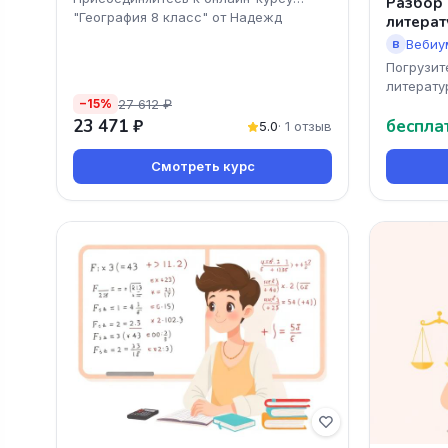
Разбор
"География 8 класс" от Надежд
литерат
Вебиу
В
Погрузит
литерату
27 612 ₽
−15%
онлайн-к
23 471 ₽
беспла
по литера
5.0
· 1 отзыв
Смотреть курс