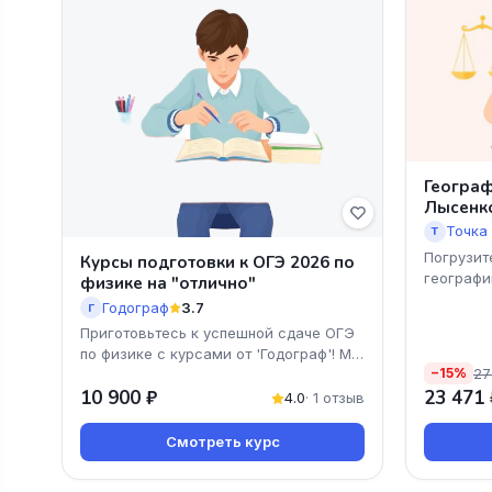
Географ
Лысенк
Точка
Т
Погрузит
Курсы подготовки к ОГЭ 2026 по
географи
физике на "отлично"
Годограф
3.7
Г
Приготовьтесь к успешной сдаче ОГЭ
по физике с курсами от 'Годограф'! Мы
27
−15%
предлагаем уникальную программу,
10 900 ₽
23 471 
ориентированну
4.0
· 1 отзыв
Смотреть курс