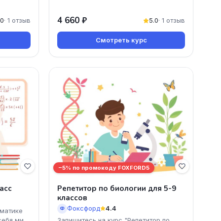
4 660 ₽
.0
· 1 отзыв
5.0
· 1 отзыв
Смотреть курс
−5% по промокоду FOXFORD5
асс
Репетитор по биологии для 5-9
классов
Фоксфорд
4.4
Ф
ематике
себя мир
Запишитесь на курс "Репетитор по