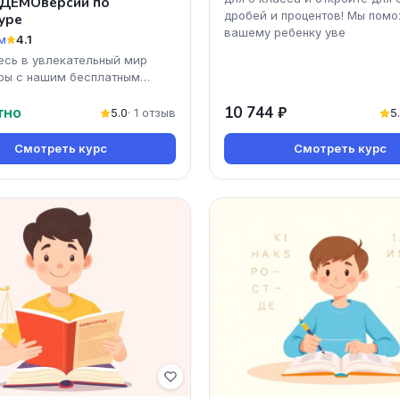
 ДЕМОверсии по
дробей и процентов! Мы пом
уре
вашему ребенку уве
м
4.1
есь в увлекательный мир
ры с нашим бесплатным
урсом 'Разбор ДЕМОверсии
тно
10 744 ₽
туре'. Вы получи
5.0
· 1 отзыв
5
Смотреть курс
Смотреть курс