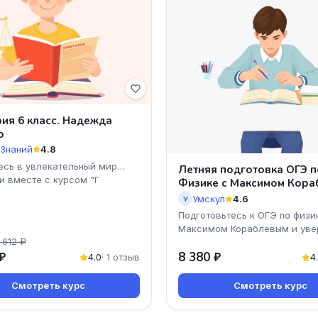
ия 6 класс. Надежда
о
 Знаний
4.8
есь в увлекательный мир
Летняя подготовка ОГЭ п
и вместе с курсом "Г
Физике с Максимом Кор
– 9 класс
Умскул
4.6
У
Подготовьтесь к ОГЭ по физи
Максимом Кораблёвым и уве
 612 ₽
шагайте к успеху! Наш курс
₽
8 380 ₽
предлагает уникальную возм
4.0
· 1 отзыв
4
Смотреть курс
Смотреть курс