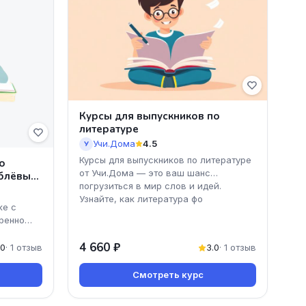
Курсы для выпускников по
литературе
Учи.Дома
4.5
У
Курсы для выпускников по литературе
о
от Учи.Дома — это ваш шанс
аблёвым
погрузиться в мир слов и идей.
Узнайте, как литература фо
ке с
ренно
4 660 ₽
ожно
.0
· 1 отзыв
3.0
· 1 отзыв
Смотреть курс