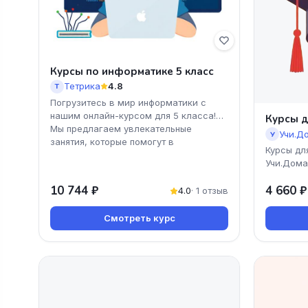
Курсы по информатике 5 класс
Тетрика
4.8
Т
Погрузитесь в мир информатики с
нашим онлайн-курсом для 5 класса!
Курсы д
Мы предлагаем увлекательные
Учи.Д
У
занятия, которые помогут в
Курсы дл
Учи.Дома
знания и
10 744 ₽
4 660 ₽
науки! П
4.0
· 1 отзыв
Смотреть курс