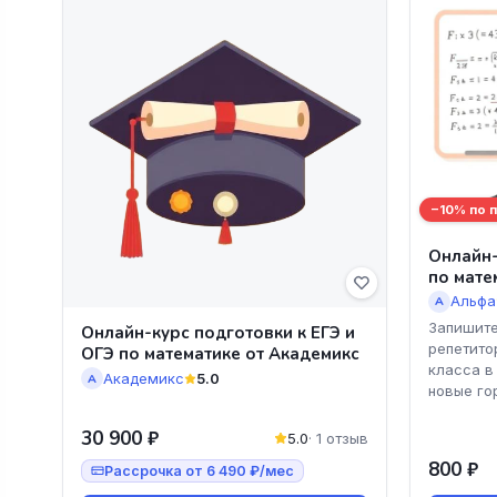
−10% по 
Онлайн-
по мате
Альфа
А
Запишите
Онлайн-курс подготовки к ЕГЭ и
репетито
ОГЭ по математике от Академикс
класса в
Академикс
5.0
А
новые го
30 900 ₽
5.0
· 1 отзыв
800 ₽
Рассрочка от 6 490 ₽/мес