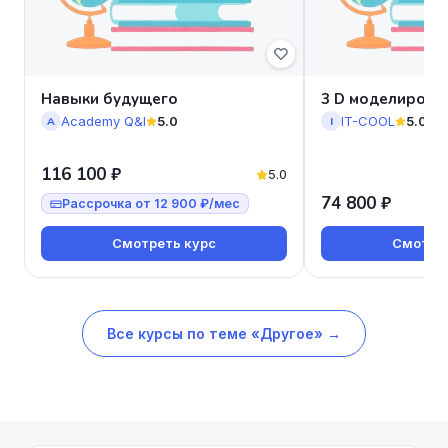
Навыки будущего
3 D моделирова
Academy Q&I
5.0
IT-COOL
5.0
A
I
116 100 ₽
5.0
74 800 ₽
Рассрочка от 12 900 ₽/мес
Смотреть курс
Смотрет
Все курсы по теме «Другое» →