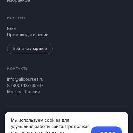
Избранное
КОНТЕНТ
Блог
Промокоды и акции
Войти как партнёр
КОНТАКТЫ
info@allcourses.ru
8 (800) 123-45-67
Москва, Россия
© 2026 Allcourses Kids&Teens. Все права защищены.
Мы используем cookies для
Конфиденциальность
Соглашение
улучшения работы сайта. Продолжая
Принять
пользоваться сайтом, вы