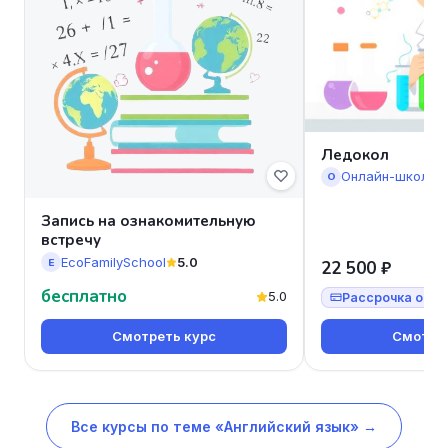
Ледокол
Онлайн-школа 
О
Запись на ознакомительную
встречу
EcoFamilySchool
5.0
E
22 500 ₽
бесплатно
5.0
Рассрочка от 7
Смотреть курс
Смотрет
Все курсы по теме «Английский язык» →