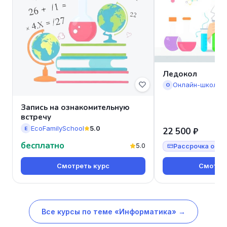
Ледокол
Онлайн-школа 
О
Запись на ознакомительную
встречу
EcoFamilySchool
5.0
E
22 500 ₽
бесплатно
5.0
Рассрочка от 7
Смотреть курс
Смотрет
Все курсы по теме «Информатика» →