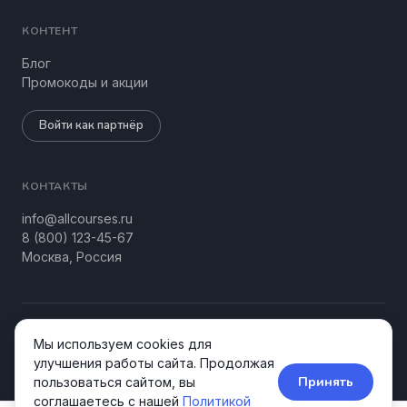
КОНТЕНТ
Блог
Промокоды и акции
Войти как партнёр
КОНТАКТЫ
info@allcourses.ru
8 (800) 123-45-67
Москва, Россия
© 2026 Allcourses Kids&Teens. Все права защищены.
Мы используем cookies для
Конфиденциальность
Соглашение
улучшения работы сайта. Продолжая
Принять
пользоваться сайтом, вы
соглашаетесь с нашей
Политикой