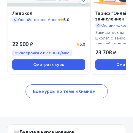
Ледокол
Тариф "Онлайн-
зачислением
Онлайн-школа Аллес
5.0
О
Онлайн-школа 
О
Запишитесь на тар
школа" с зачислен
22 500 ₽
для себя мир англ
5.0
Наш курс подходит
23 708 ₽
Рассрочка от 7 500 ₽/мес
Смотреть курс
Смотрет
Все курсы по теме «Химия» →
Будьте в курсе новинок