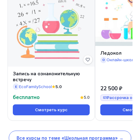
Ледокол
Онлайн-школа 
О
Запись на ознакомительную
встречу
EcoFamilySchool
5.0
E
22 500 ₽
бесплатно
5.0
Рассрочка от 7
Смотреть курс
Смотрет
Все курсы по теме «Школьная программа» →