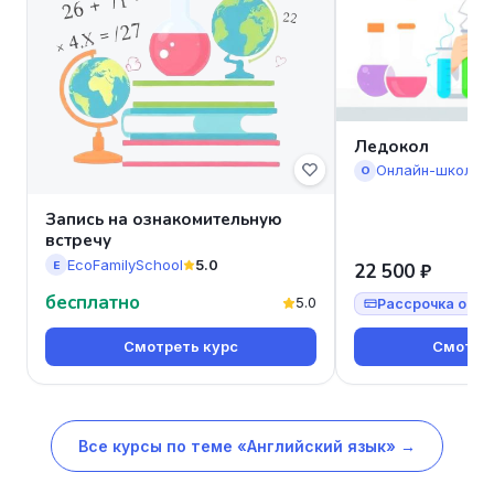
Ледокол
Онлайн-школа 
О
Запись на ознакомительную
встречу
EcoFamilySchool
5.0
E
22 500 ₽
бесплатно
5.0
Рассрочка от 7
Смотреть курс
Смотрет
Все курсы по теме «Английский язык» →