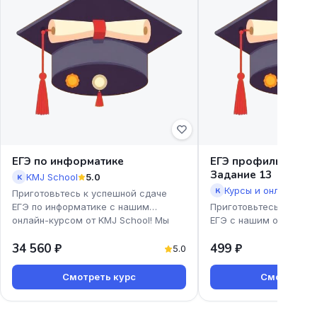
ЕГЭ по информатике
ЕГЭ профиль. Урав
Задание 13
KMJ School
5.0
K
К
Приготовьтесь к успешной сдаче
ЕГЭ по информатике с нашим
Приготовьтесь к успе
онлайн-курсом от KMJ School! Мы
ЕГЭ с нашим онлайн-к
предлагаем доступные и эффекти
профиль. Уравнения. З
34 560 ₽
499 ₽
Екатерины Коновской!
5.0
Смотреть курс
Смотреть к