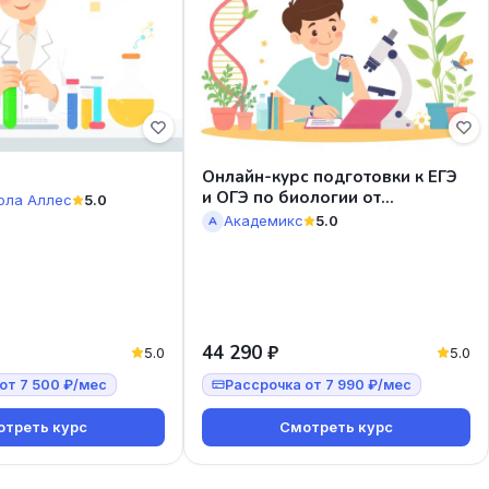
Онлайн-курс подготовки к ЕГЭ
и ОГЭ по биологии от
ола Аллес
5.0
Академикс
Академикс
5.0
А
44 290 ₽
5.0
5.0
от 7 500 ₽/мес
Рассрочка от 7 990 ₽/мес
треть курс
Смотреть курс