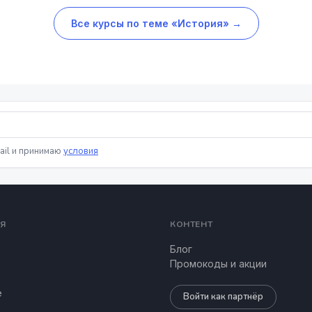
Все курсы по теме «История» →
ail и принимаю
условия
Я
КОНТЕНТ
Блог
Промокоды и акции
е
Войти как партнёр