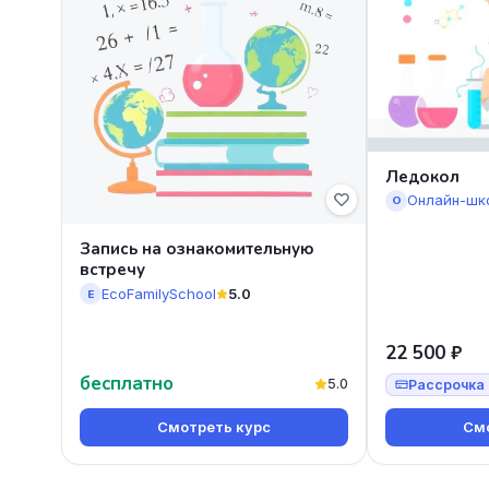
Ледокол
Онлайн-шк
О
Запись на ознакомительную
встречу
EcoFamilySchool
5.0
E
22 500 ₽
бесплатно
5.0
Рассрочка 
Смотреть курс
Смо