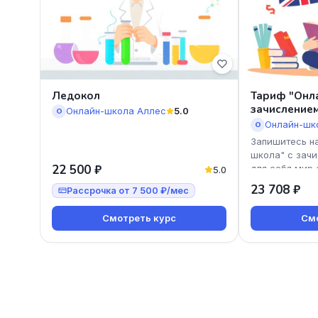
Ледокол
Тариф "Онл
зачисление
Онлайн-школа Аллес
5.0
О
Онлайн-шк
О
Запишитесь н
школа" с зачи
22 500 ₽
для себя мир 
5.0
Наш курс подх
23 708 ₽
Рассрочка от 7 500 ₽/мес
Смотреть курс
Смо