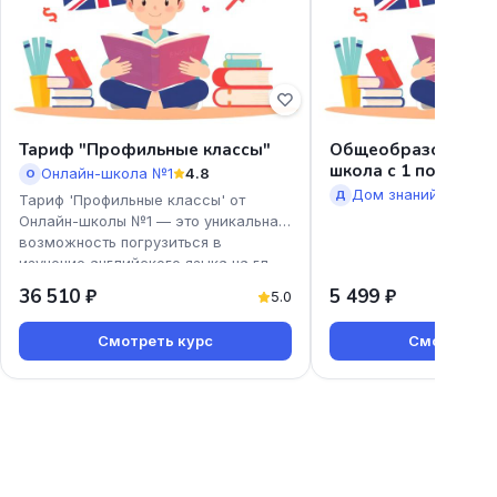
Тариф "Профильные классы"
Общеобразователь
школа с 1 по 11 кла
Онлайн-школа №1
4.8
О
выдачей аттестата
Дом знаний
5.0
Д
Тариф 'Профильные классы' от
Онлайн-школы №1 — это уникальная
возможность погрузиться в
изучение английского языка на гл
36 510 ₽
5 499 ₽
5.0
Смотреть курс
Смотреть к