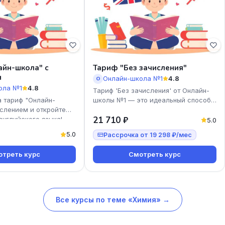
айн-школа" с
Тариф "Без зачисления"
м
Онлайн-школа №1
4.8
О
ола №1
4.8
Тариф 'Без зачисления' от Онлайн-
а тариф "Онлайн-
школы №1 — это идеальный способ
слением и откройте
начать изучение английского языка
21 710 ₽
английского языка!
без лишних обязательс
5.0
одит для всех,
5.0
Рассрочка от 19 298 ₽/мес
треть курс
Смотреть курс
Все курсы по теме «Химия» →