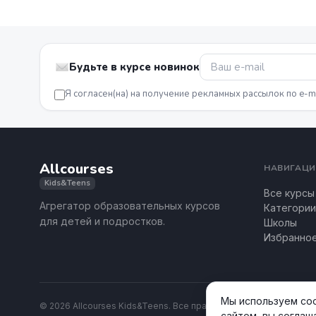
Будьте в курсе новинок
Я согласен(на) на получение рекламных рассылок по e-m
Allcourses
НАВИГАЦИ
Kids&Teens
Все курсы
Агрегатор образовательных курсов
Категории
для детей и подростков.
Школы
Избранно
Мы используем coo
© 2026 Allcourses Kids&Teens. Все права защищены.
сайтом, вы соглаш