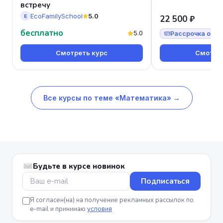
встречу
EcoFamilySchool
5.0
E
22 500 ₽
бесплатно
5.0
Рассрочка от 7
Смотреть курс
Смотрет
Все курсы по теме «Математика» →
Будьте в курсе новинок
Подписаться
Я согласен(на) на получение рекламных рассылок по
e-mail и принимаю
условия