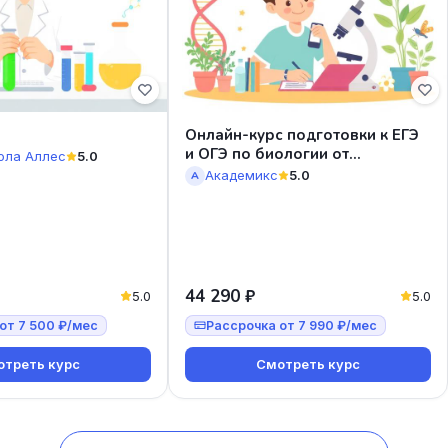
Онлайн-курс подготовки к ЕГЭ
и ОГЭ по биологии от
ола Аллес
5.0
Академикс
Академикс
5.0
А
44 290 ₽
5.0
5.0
от 7 500 ₽/мес
Рассрочка от 7 990 ₽/мес
треть курс
Смотреть курс