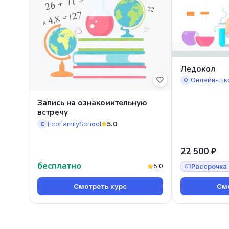
Ледокол
Онлайн-шк
О
Запись на ознакомительную
встречу
EcoFamilySchool
5.0
E
22 500 ₽
бесплатно
5.0
Рассрочка 
Смотреть курс
Смо