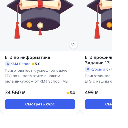
ЕГЭ по информатике
ЕГЭ профиль. Урав
Задание 13
KMJ School
5.0
K
К
Приготовьтесь к успешной сдаче
ЕГЭ по информатике с нашим
Приготовьтесь к успе
онлайн-курсом от KMJ School! Мы
ЕГЭ с нашим онлайн-к
предлагаем доступные и эффекти
профиль. Уравнения. З
34 560 ₽
499 ₽
Екатерины Коновской!
5.0
Смотреть курс
Смотреть к