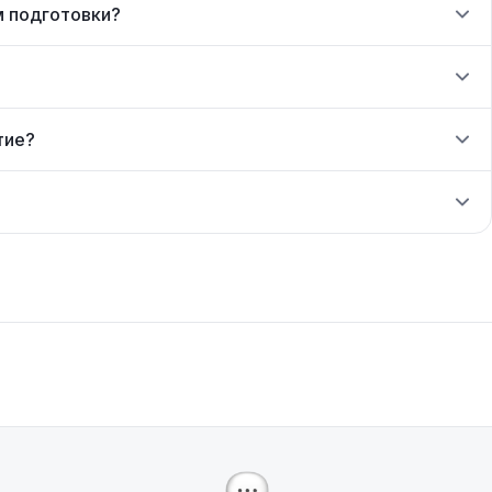
м подготовки?
тие?