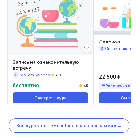
Ледокол
Онлайн-школа 
О
Запись на ознакомительную
встречу
EcoFamilySchool
5.0
E
22 500 ₽
бесплатно
5.0
Рассрочка от 7
Смотреть курс
Смотрет
Все курсы по теме «Школьная программа» →