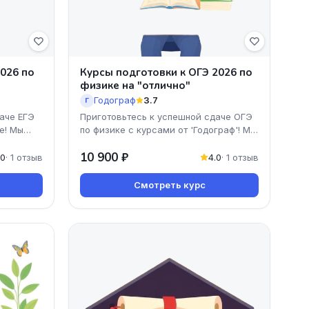
2026 по
Курсы подготовки к ОГЭ 2026 по
физике на "отлично"
Годограф
3.7
Г
аче ЕГЭ
Приготовьтесь к успешной сдаче ОГЭ
e! Мы
по физике с курсами от 'Годограф'! Мы
рамму,
предлагаем уникальную программу,
10 900 ₽
ориентированну
.0
· 1 отзыв
4.0
· 1 отзыв
Смотреть курс