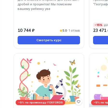
дробей и процентов! Мы поможем
"Географ
вашему ребенку уве
27
−15%
10 744 ₽
23 471 
5.0
· 1 отзыв
Смотреть курс
−5% по промокоду FOXFORD5
−5% по п