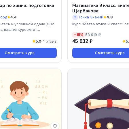
ор по химии: подготовка
Математика 9 класс. Екат
Щербакова
орд
4.4
Точка Знаний
4.8
Т
ьтесь к успешной сдаче ДВИ
Курс 'Математика 9 класс' от
 с нашим курсом от
Екатерины Щербаковой — эт
53 919 ₽
а! Опытные репетиторы
−15%
вам разобраться в сл
45 832 ₽
5.0
· 1 отзыв
5
Смотреть курс
Смотреть курс