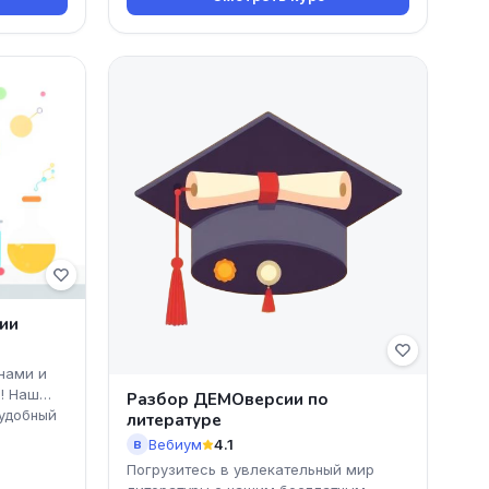
ии
 нами и
! Наш
Разбор ДЕМОверсии по
 удобный
литературе
Вебиум
4.1
В
Погрузитесь в увлекательный мир