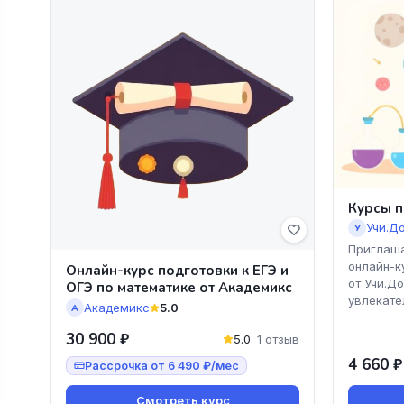
Курсы п
Учи.Д
У
Приглаша
онлайн-к
Онлайн-курс подготовки к ЕГЭ и
от Учи.Д
ОГЭ по математике от Академикс
увлекате
Академикс
5.0
А
30 900 ₽
5.0
· 1 отзыв
4 660 ₽
Рассрочка от 6 490 ₽/мес
Смотреть курс