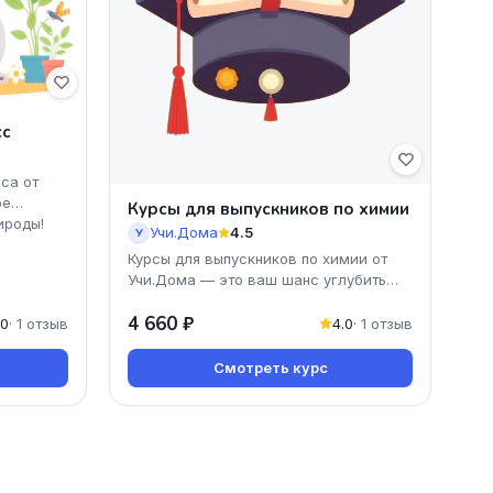
сс
са от
ое
Курсы для выпускников по химии
ироды!
Учи.Дома
4.5
У
Курсы для выпускников по химии от
Учи.Дома — это ваш шанс углубить
знания и уверенно шагнуть в мир
4 660 ₽
науки! Программа курс
.0
· 1 отзыв
4.0
· 1 отзыв
Смотреть курс