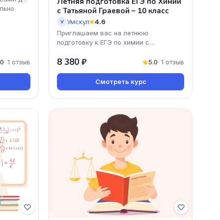
Летняя подготовка ЕГЭ по Химии
ильно
с Татьяной Граевой – 10 класс
Умскул
4.6
У
Приглашаем вас на летнюю
подготовку к ЕГЭ по химии с
профессиональным преподавателем
8 380 ₽
Татьяной Граевой! Этот онлайн-курс
.0
· 1 отзыв
5.0
· 1 отзыв
Смотреть курс