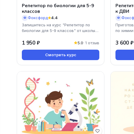
Репетитор по биологии для 5-9
Репетит
классов
к ДВИ
Фоксфорд
4.4
Фоксф
Ф
Ф
Запишитесь на курс "Репетитор по
Приготов
биологии для 5-9 классов" от школы
по химии
Фоксфорд и откройте увлекательный
Фоксфорд
мир биологии! Наши
1 950 ₽
помогут 
3 600 ₽
5.0
· 1 отзыв
Смотреть курс