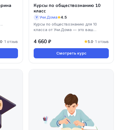
ерина
Курсы по обществознанию 10
класс
Учи.Дома
4.5
У
Курсы по обществознанию для 10
о ваш
класса от Учи.Дома — это ваш
надежный помощник в подготовке к
экзаменам и углубленном изу
4 660 ₽
.0
· 1 отзыв
5.0
· 1 отзыв
Смотреть курс