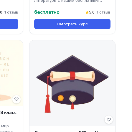
литературы с нашим бесплатным
онлайн-курсом 'Разбор ДЕМОверсии
бесплатно
по литературе'. Вы получи
.0
· 1 отзыв
5.0
· 1 отзыв
Смотреть курс
8 класс
й мир
рсами для