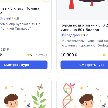
 язык 5 класс. Полина
ва
 Знаний
4.8
есь в мир русского языка
Курсы подготовки к ЕГЭ 
 Полиной Пятаковой!
химии на 80+ баллов
Годограф
3.7
Г
Приготовьтесь к успешной сд
по химии с курсами от Godeg
 515 ₽
предлагаем уникальную прог
₽
10 900 ₽
которая поможет вам
5.0
· 1 отзыв
5
Смотреть курс
Смотреть курс