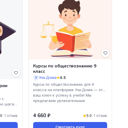
Курсы по обществознанию 9
класс
Учи.Дома
4.5
У
Курсы по обществознанию для 9
ории
класса на платформе Учи.Дома — это
ваш ключ к успеху в учебе! Мы
 с
предлагаем увлекательные
но шагай
м
4 660 ₽
.0
· 1 отзыв
5.0
· 1 отзыв
Смотреть курс