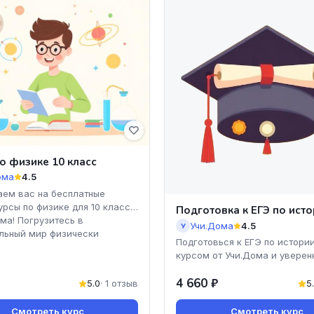
о физике 10 класс
ома
4.5
ем вас на бесплатные
урсы по физике для 10 класса
Подготовка к ЕГЭ по ист
ома! Погрузитесь в
Учи.Дома
4.5
У
льный мир физически
Подготовься к ЕГЭ по истории
курсом от Учи.Дома и уверен
к своей мечте! Мы предлагае
4 660 ₽
доступные и понятные уро
5.0
· 1 отзыв
5
Смотреть курс
Смотреть курс