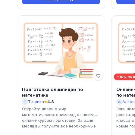
−10% по 
Подготовка олимпидам по
Онлайн-
математике
по мате
Тетрика
4.8
Альфа
Т
А
Откройте двери в мир
Запишите
математических олимпиад с нашим
репетито
онлайн-курсом подготовки! За один
класса в
месяц вы получите все необходимые
новые го