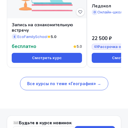
Ледокол
Онлайн-школа 
О
Запись на ознакомительную
встречу
EcoFamilySchool
5.0
E
22 500 ₽
бесплатно
5.0
Рассрочка от 7
Смотреть курс
Смотрет
Все курсы по теме «География» →
Будьте в курсе новинок