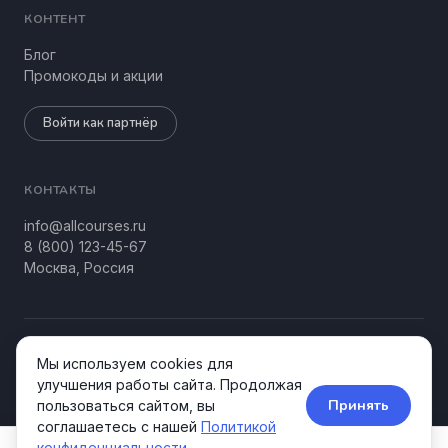
КОНТЕНТ
Блог
Промокоды и акции
Войти как партнёр
КОНТАКТЫ
info@allcourses.ru
8 (800) 123-45-67
Москва, Россия
© 2026 Allcourses Kids&Teens. Все права защищены.
Мы используем cookies для
Конфиденциальность
Соглашение
улучшения работы сайта. Продолжая
Принять
пользоваться сайтом, вы
соглашаетесь с нашей
Политикой
конфиденциальности
.