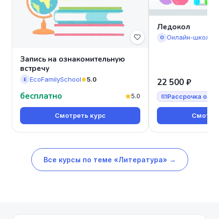
Ледокол
Онлайн-школа 
О
Запись на ознакомительную
встречу
EcoFamilySchool
5.0
E
22 500 ₽
бесплатно
5.0
Рассрочка от 7
Смотреть курс
Смотрет
Все курсы по теме «Литература» →