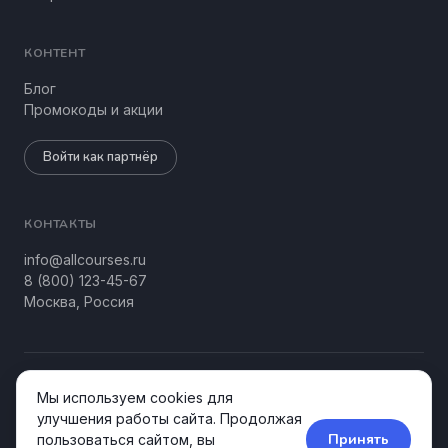
КОНТЕНТ
Блог
Промокоды и акции
Войти как партнёр
КОНТАКТЫ
info@allcourses.ru
8 (800) 123-45-67
Москва, Россия
© 2026 Allcourses Kids&Teens. Все права защищены.
Мы используем cookies для
Конфиденциальность
Соглашение
улучшения работы сайта. Продолжая
Принять
пользоваться сайтом, вы